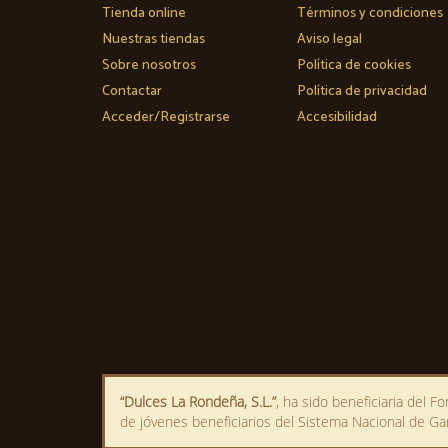
Tienda online
Términos y condiciones
Nuestras tiendas
Aviso legal
Sobre nosotros
Política de cookies
Contactar
Política de privacidad
Acceder/Registrarse
Accesibilidad
“Dulces La Rondeña, S.L.”
, ha sido beneficiaria del 
de jóvenes beneficiarios del Sistema Nacional de Gara