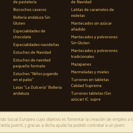
de pastelería
de Navidad
Bizcochos caseros
Latitas de caramelos de
violetas
Bollería andaluza Sin
Gluten
Mantecados sin azúcar
añadido
Especialidades de
chocolate
Mantecados y polvorones
Sin Gluten
Especialidades navideñas
Mantecados y polvorones
Estuches de Navidad
tradicionales
Estuches de navidad
Mazapanes
pequeño formato
Mermeladas y mieles
Estuches "Niños jugando
en el patio"
Turrones en tabletas
Calidad Suprema
Latas "La Dulcería" Bolleria
andaluza
Turrones tabletas (Sin
azúcar) (C. supre
Fondo Social Europeo cuyo objetivo es fomentar la creación de empleo a 
ntía Juvenil, y gracias a dicha ayuda ha podido contratar a un joven.