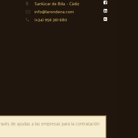
Sanlúcar de Bda. - Cádiz
info@larondena.com
(+34) 956 361 680
través de ayudas a las empresas para la contratación