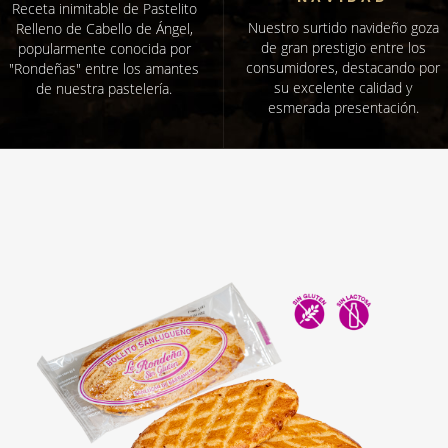
Receta inimitable de Pastelito
Nuestro surtido navideño goza
Relleno de Cabello de Ángel,
de gran prestigio entre los
popularmente conocida por
consumidores, destacando por
"Rondeñas" entre los amantes
su excelente calidad y
de nuestra pastelería.
esmerada presentación.