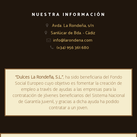
NUESTRA INFORMACIÓN
Avda. La Rondeña, s/n
Sanlúcar de Bda. - Cádiz
info@larondena.com
(+34) 956 361 680
“Dulces La Rondeña, S.L.”
, ha sido beneficiaria del Fondo
Social Europeo cuyo objetivo es fomentar la creación de
empleo a través de ayudas a las empresas para la
contratación de jóvenes beneficiarios del Sistema Nacional
de Garantía Juvenil, y gracias a dicha ayuda ha podido
contratar a un joven.