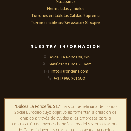
Mazapanes
Mermeladas y mieles
Turrones en tabletas Calidad Suprema
Turrones tabletas (Sin azúcar) (C. supre
NUESTRA INFORMACIÓN
Avda. La Rondeña, s/n
Sanlúcar de Bda. - Cádiz
info@larondena.com
(+34) 956 361 680
“Dulces La Rondeña, S.L.”
, ha sido beneficiaria del Fondo
Social Europeo cuyo objetivo es fomentar la creación de
empleo a través de ayudas a las empresas para la
contratación de jóvenes beneficiarios del Sistema Nacional
de Garantía Juvenil, y gracias a dicha ayuda ha podido