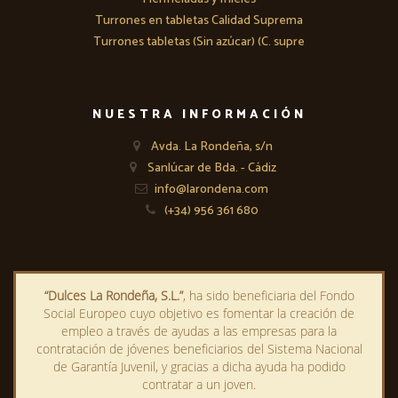
Turrones en tabletas Calidad Suprema
Turrones tabletas (Sin azúcar) (C. supre
NUESTRA INFORMACIÓN
Avda. La Rondeña, s/n
Sanlúcar de Bda. - Cádiz
info@larondena.com
(+34) 956 361 680
“Dulces La Rondeña, S.L.”
, ha sido beneficiaria del Fondo
Social Europeo cuyo objetivo es fomentar la creación de
empleo a través de ayudas a las empresas para la
contratación de jóvenes beneficiarios del Sistema Nacional
de Garantía Juvenil, y gracias a dicha ayuda ha podido
contratar a un joven.