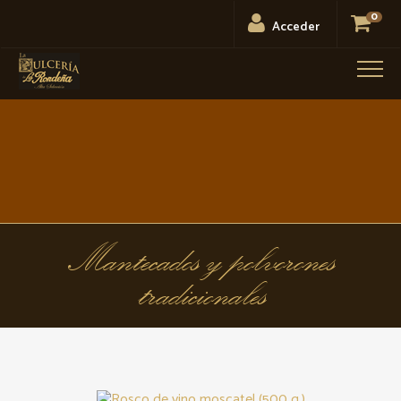
0
Acceder
Men
Mantecados y polvorones
tradicionales