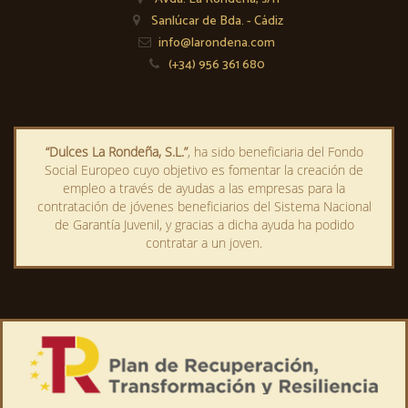
Sanlúcar de Bda. - Cádiz
info@larondena.com
(+34) 956 361 680
“Dulces La Rondeña, S.L.”
, ha sido beneficiaria del Fondo
Social Europeo cuyo objetivo es fomentar la creación de
empleo a través de ayudas a las empresas para la
contratación de jóvenes beneficiarios del Sistema Nacional
de Garantía Juvenil, y gracias a dicha ayuda ha podido
contratar a un joven.