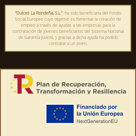
“Dulces La Rondeña, S.L.”
, ha sido beneficiaria del Fondo
Social Europeo cuyo objetivo es fomentar la creación de
empleo a través de ayudas a las empresas para la
contratación de jóvenes beneficiarios del Sistema Nacional
de Garantía Juvenil, y gracias a dicha ayuda ha podido
contratar a un joven.
Este sitio utiliza cookies
propias y de terceros para medir
nuestra audiencia y mejorar nuestros servicios sin recopilar
datos personales en ningún momento. Si continúa navegando,