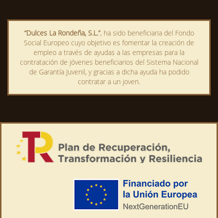
“Dulces La Rondeña, S.L.”
, ha sido beneficiaria del Fondo
Social Europeo cuyo objetivo es fomentar la creación de
empleo a través de ayudas a las empresas para la
contratación de jóvenes beneficiarios del Sistema Nacional
de Garantía Juvenil, y gracias a dicha ayuda ha podido
contratar a un joven.
Este sitio utiliza cookies
propias y de terceros para medir
nuestra audiencia y mejorar nuestros servicios sin recopilar