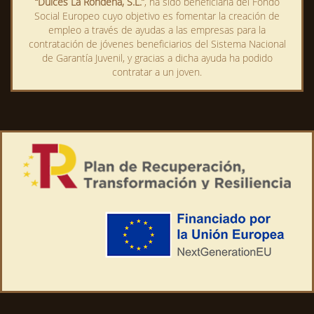
“Dulces La Rondeña, S.L.”
, ha sido beneficiaria del Fondo
Social Europeo cuyo objetivo es fomentar la creación de
empleo a través de ayudas a las empresas para la
contratación de jóvenes beneficiarios del Sistema Nacional
de Garantía Juvenil, y gracias a dicha ayuda ha podido
contratar a un joven.
Este sitio utiliza cookies
propias y de terceros para medir
nuestra audiencia y mejorar nuestros servicios sin recopilar
datos personales en ningún momento. Si continúa navegando,
consideramos que acepta nuestra
Politica de Cookies
.