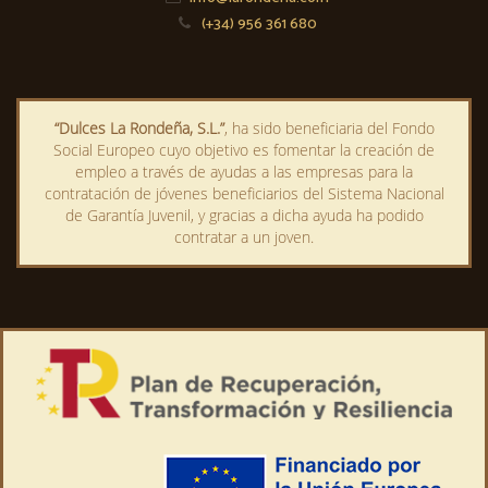
(+34) 956 361 680
“Dulces La Rondeña, S.L.”
, ha sido beneficiaria del Fondo
Social Europeo cuyo objetivo es fomentar la creación de
empleo a través de ayudas a las empresas para la
contratación de jóvenes beneficiarios del Sistema Nacional
de Garantía Juvenil, y gracias a dicha ayuda ha podido
contratar a un joven.