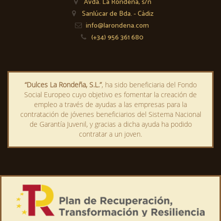
Avda. La Rondeña, s/n
Sanlúcar de Bda. - Cádiz
info@larondena.com
(+34) 956 361 680
“Dulces La Rondeña, S.L.”
, ha sido beneficiaria del Fondo
Social Europeo cuyo objetivo es fomentar la creación de
empleo a través de ayudas a las empresas para la
contratación de jóvenes beneficiarios del Sistema Nacional
de Garantía Juvenil, y gracias a dicha ayuda ha podido
contratar a un joven.