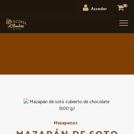
0
Acceder
Men
Mazapanes